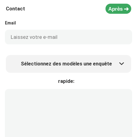
Contact
Après
Email
Sélectionnez des modèles une enquête
Prix ​​du produit
Min.order quantity
rapide:
Prélèvement d 'échantillons
Plus de détails