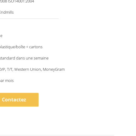
2008 ISO14001:2004
Endmills
le
plastique/boîte + cartons
 standard dans une semaine
 D/P, T/T, Western Union, MoneyGram
par mois
Contactez