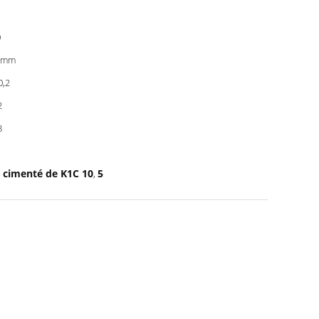
0
0mm
0,2
2
8
e cimenté de K1C 10
5
,