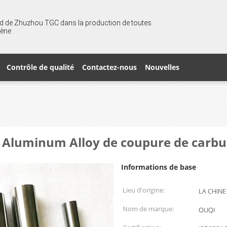
zed de Zhuzhou TGC dans la production de toutes
tène
Contrôle de qualité
Contactez-nous
Nouvelles
d Aluminum Alloy de coupure de carbu
Informations de base
Lieu d'origine:
LA CHINE
Nom de marque:
OUQI