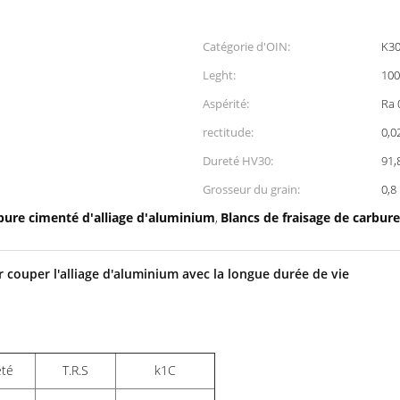
Catégorie d'OIN:
K3
Leght:
10
Aspérité:
Ra 
rectitude:
0,0
Dureté HV30:
91,
Grosseur du grain:
0,8
rbure cimenté d'alliage d'aluminium
Blancs de fraisage de carbur
,
 couper l'alliage d'aluminium avec la longue durée de vie
eté
T.R.S
k1C