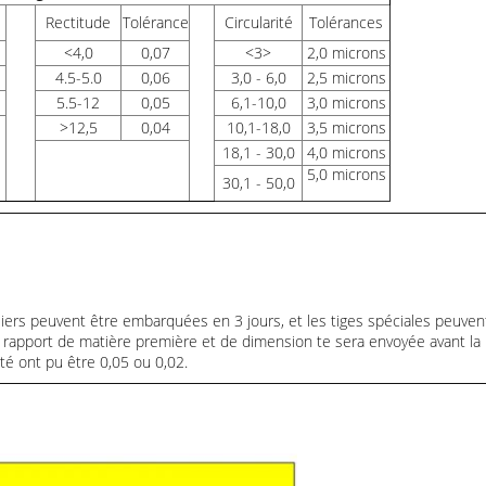
Rectitude
Tolérance
Circularité
Tolérances
<
4,0
0,07
<3>
2,0 microns
4.5-5.0
0,06
3,0 - 6,0
2,5 microns
5.5-12
0,05
6,1-10,0
3,0 microns
>
12,5
0,04
10,1-18,0
3,5 microns
18,1 - 30,0
4,0 microns
5,0 microns
30,1 - 50,0
uliers peuvent être embarquées en 3 jours, et les tiges spéciales peuven
e rapport de matière première et de dimension te sera envoyée avant la l
ité ont pu être 0,05 ou 0,02.