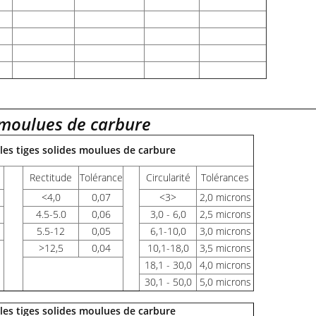
 moulues de carbure
 les tiges solides moulues de carbure
Rectitude
Tolérance
Circularité
Tolérances
<
4,0
0,07
<3>
2,0 microns
4.5-5.0
0,06
3,0 - 6,0
2,5 microns
5.5-12
0,05
6,1-10,0
3,0 microns
>
12,5
0,04
10,1-18,0
3,5 microns
18,1 - 30,0
4,0 microns
30,1 - 50,0
5,0 microns
 les tiges solides moulues de carbure