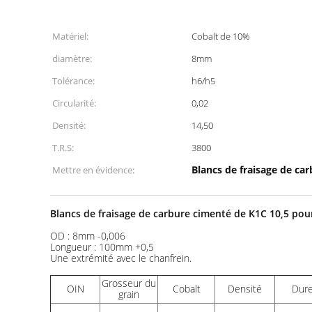
Matériel:
Cobalt de 10%
diamètre:
8mm
Tolérance:
h6/h5
Circularité:
0,02
Densité:
14,50
T.R.S:
3800
Blancs de fraisage de ca
Mettre en évidence:
Blancs de fraisage de carbure cimenté de K1C 10,5 pour
OD : 8mm -0,006
Longueur : 100mm +0,5
Une extrémité avec le chanfrein.
Grosseur du
OIN
Cobalt
Densité
Dur
grain