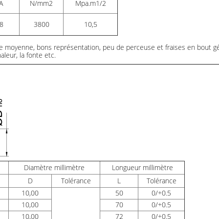
A
N/mm2
Mpa.m1/2
8
3800
10,5
itesse moyenne, bons représentation, peu de perceuse et fraises en bout
haleur, la fonte etc.
Diamètre millimètre
Longueur millimètre
D
Tolérance
L
Tolérance
10,00
50
0/+0.5
10,00
70
0/+0.5
10,00
72
0/+0.5