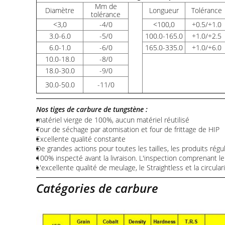
Μm de
Diamètre
Longueur
Tolérance
tolérance
<
3,0
-4/0
<
100,0
+0.5/+1.0
3.0-6.0
-5/0
100.0-165.0
+1.0/+2.5
6.0-1.0
-6/0
165.0-335.0
+1.0/+6.0
10.0-18.0
-8/0
18.0-30.0
-9/0
30.0-50.0
-11/0
Nos tiges de carbure de tungstène :
matériel vierge de 100%, aucun matériel réutilisé
Tour de séchage par atomisation et four de frittage de HIP
Excellente qualité constante
De grandes actions pour toutes les tailles, les produits rég
100% inspecté avant la livraison. L'inspection comprenant l
L'excellente qualité de meulage, le Straightless et la circular
Catégories de carbure