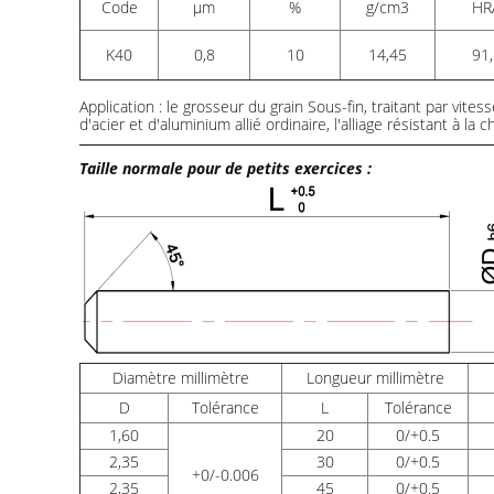
Code
μm
%
g/cm3
HR
K40
0,8
10
14,45
91,
Application : le grosseur du grain Sous-fin, traitant par v
d'acier et d'aluminium allié ordinaire, l'alliage résistant à la c
Taille normale pour de petits exercices :
Diamètre millimètre
Longueur millimètre
D
Tolérance
L
Tolérance
1,60
20
0/+0.5
2,35
30
0/+0.5
+0/-0.006
2,35
45
0/+0.5