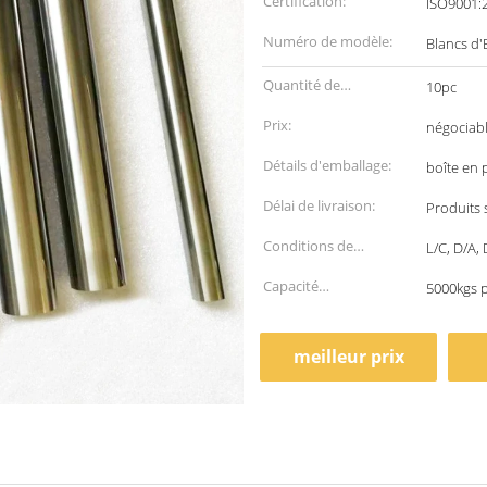
Certification:
ISO9001:
Numéro de modèle:
Blancs d'
Quantité de
10pc
commande min:
Prix:
négociab
Détails d'emballage:
boîte en 
Délai de livraison:
Produits
Conditions de
L/C, D/A,
paiement:
Capacité
5000kgs 
d'approvisionnement:
meilleur prix