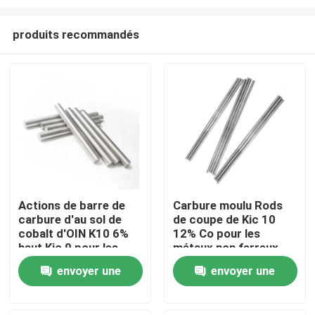
produits recommandés
Actions de barre de
Carbure moulu Rods
carbure d'au sol de
de coupe de Kic 10
Maison
cobalt d'OIN K10 6%
12% Co pour les
haut Kic 9 pour les
métaux non ferreux
métaux non ferreux
Produits
envoyer une
envoyer une
demande
demande
Au sujet de nous