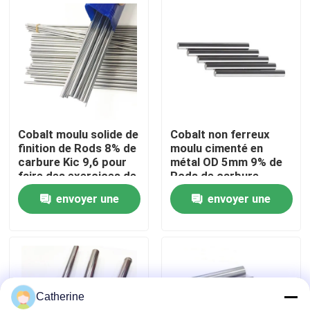
Visite d'usine
Contrôle de qualité
Contactez-nous
Cobalt moulu solide de
Cobalt non ferreux
finition de Rods 8% de
moulu cimenté en
carbure Kic 9,6 pour
métal OD 5mm 9% de
Nouvelles
faire des exercices de
Rods de carbure
carte PCB
envoyer une
envoyer une
Demandez une citation
demande
demande
tige de carbure de tungstène
Catherine
Carbure Rods avec le chanfrein