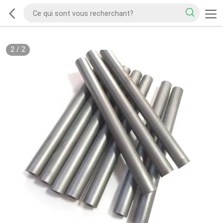
2
/
2